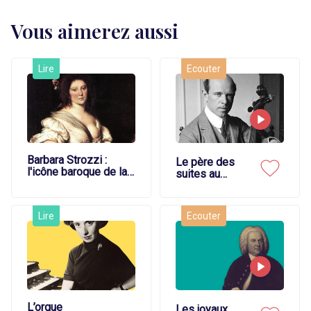
Vous aimerez aussi
Lire
Ecouter
Barbara Strozzi :
Le père des
l'icône baroque de la
suites au
modernité
violoncelle
Lire
Ecouter
L’orgue
Les joyaux